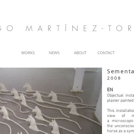
GO MARTÍNEZ-TO
WORKS
NEWS
ABOUT
CONTACT
Sementa
2008
EN
Objectual inst
plaster painted
This installati
view of m
a microscopic
the unconsciou
horse as a sy